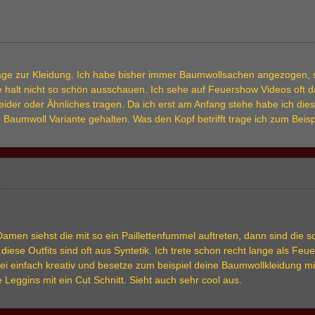
rage zur Kleidung. Ich habe bisher immer Baumwollsachen angezogen, s
sie halt nicht so schön ausschauen. Ich sehe auf Feuershow Videos oft 
leider oder Ähnliches tragen. Da ich erst am Anfang stehe habe ich die
die Baumwoll Variante gehalten. Was den Kopf betrifft trage ich zum Bei
men siehst die mit so ein Paillettenfummel auftreten, dann sind die sc
diese Outfits sind oft aus Syntetik. Ich trete schon recht lange als F
ei einfach kreativ und besetze zum beispiel deine Baumwollkleidung mi
e Leggins mit ein Cut Schnitt. Sieht auch sehr cool aus.