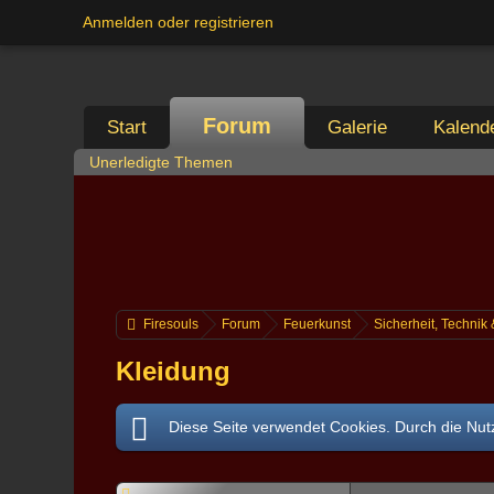
Anmelden oder registrieren
Forum
Start
Galerie
Kalend
Unerledigte Themen
Firesouls
Forum
Feuerkunst
Sicherheit, Technik
Kleidung
Diese Seite verwendet Cookies. Durch die Nutz