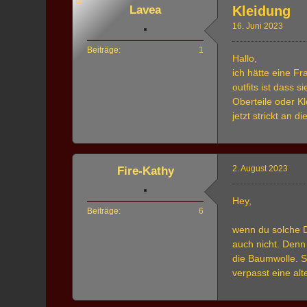
Lavea
Kleidung
16. Juni 2023
Beiträge
1
Hallo,
ich hätte eine F
outfits ist dass 
Oberteile oder K
jetzt strickt an 
2. August 2023
Fire-Kathy
Hey,
Beiträge
6
wenn du solche Da
auch nicht. Denn 
die Baumwolle. S
verpasst eine alt