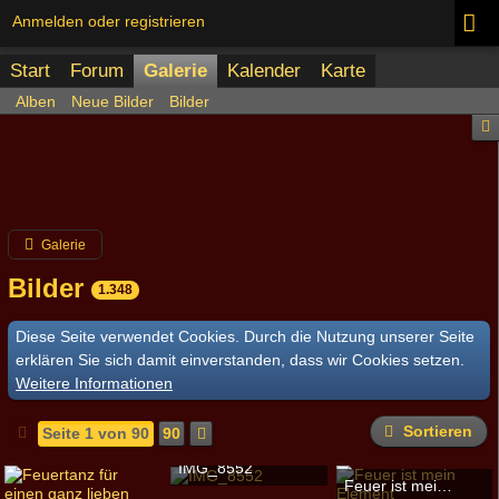
Anmelden oder registrieren
Start
Forum
Galerie
Kalender
Karte
Alben
Neue Bilder
Bilder
Galerie
Bilder
1.348
Diese Seite verwendet Cookies. Durch die Nutzung unserer Seite
erklären Sie sich damit einverstanden, dass wir Cookies setzen.
Weitere Informationen
Sortieren
Seite 1 von 90
90
IMG_8552
Feuer ist mein Element
ronin
-
12. September 2016