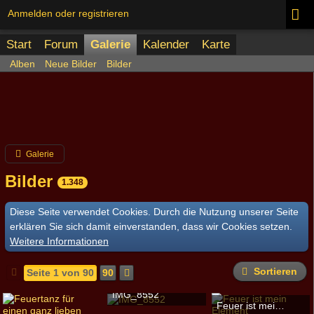
Anmelden oder registrieren
Start
Forum
Galerie
Kalender
Karte
Alben
Neue Bilder
Bilder
Galerie
Bilder
1.348
Diese Seite verwendet Cookies. Durch die Nutzung unserer Seite
erklären Sie sich damit einverstanden, dass wir Cookies setzen.
Weitere Informationen
Sortieren
Seite 1 von 90
90
IMG_8552
Feuer ist mein Element
ronin
-
12. September 2016, 20:28