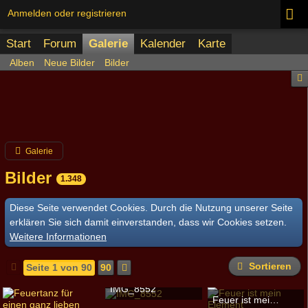
Anmelden oder registrieren
Start
Forum
Galerie
Kalender
Karte
Alben
Neue Bilder
Bilder
Galerie
Bilder
1.348
Diese Seite verwendet Cookies. Durch die Nutzung unserer Seite
erklären Sie sich damit einverstanden, dass wir Cookies setzen.
Weitere Informationen
Sortieren
Seite 1 von 90
90
IMG_8552
Feuer ist mein Element
ronin
-
12. September 2016