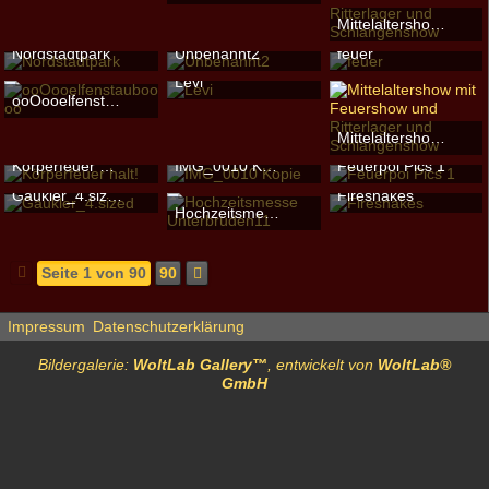
Skella
-
10. August 2010
343
0
0
Mittelaltershow mit Feuershow und Ritterlager und Schlangenshow
343
0
0
Feuershow Schlangensh
Nordstadtpark
Unbenannt2
feuer
343
0
0
Ina
-
11. Februar 2010
Freibeuter
-
29. März 2010
feuer-mensch
-
16. Juli 
Levi
344
0
0
344
0
0
344
0
0
ooOooelfenstaubooOoo
Ignitus -
14. Dezember 2010
elfenstaub -
22. Oktober 2010
344
0
0
Mittelaltershow mit Feuershow und Ritterlager und Schlangenshow
344
0
0
Feuershow Schlangensh
Körperfeuer halt!
IMG_0010 Kopie
Feuerpoi Pics 1
344
0
0
Becca SD -
9. Juni 2011
leeloo
-
8. November 2011
Ina
-
21. Januar 2010
Gaukler_4.sized
Firesnakes
344
0
0
344
0
0
345
0
0
Hochzeitsmesse Unterbrüden11
Feuerkind
-
27. Januar 2010
Skella
-
13. April 2010
Feuerkind
-
1. Februar 2010
345
0
0
345
0
0
345
0
0
Seite 1 von 90
90
Impressum
Datenschutzerklärung
Bildergalerie:
WoltLab Gallery™
, entwickelt von
WoltLab®
GmbH