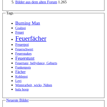
Bilder aus dem alten Forum
1.265
Tags
Burning Man
Coalpoi
Feuer
Feuerfächer
Feuerpoi
Feuerschwert
Feuersnakes
Feuerstunt
Feuertanz, bellydance, Geburts
Funkenpois
Fächer
Kohlepoi
Levi
Winterarbeit, wicks, Nähen
hula hoop
Neueste Bilder