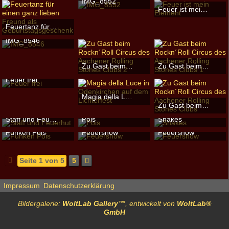
IMG_8552
Feuer ist mein Element
ronin
-
12. September 2016
ronin
-
12. September 20
54.058
0
0
Feuertanz für einen ganz lieben Freund als Geburtstagsgeschenk
102.175
0
0
shazadimona
-
5. Juni 2018
IMG_8546
164.031
0
0
ronin
-
12. September 2016
10.224
0
0
Zu Gast beim Rockn´Roll Circus des Aachener Rolling Stones Clubs 2
Zu Gast beim Rockn´Roll Circus des Aachener Rolling Stones Clubs 1
ronin
-
12. September 2016
ronin
-
12. September 20
Feuer frei
45.689
0
0
47.498
0
0
ronin
-
12. September 2016
Magia della Luce in Odenkirchen auf dem Lichterfest
25.614
0
0
Zu Gast beim Rockn´Roll Circus des Aachener Rolling Stones Clubs
ronin
-
12. September 2016
31.454
0
0
ronin
-
12. September 20
Staff und Feuerhut
Pois
Snakes
46.296
0
0
Blickfang
-
21. Januar 2016
Blickfang
-
21. Januar 2016
Blickfang
-
21. Januar 20
Funken Pois
Feuershow
Feuershow
6.805
0
0
2.218
0
0
2.200
0
0
Blickfang
-
21. Januar 2016
outdoor
-
1. Dezember 2015
outdoor
-
1. Dezember 2
2.128
0
0
7.260
0
0
4.204
0
0
Seite 1 von 5
5
Impressum
Datenschutzerklärung
Bildergalerie:
WoltLab Gallery™
, entwickelt von
WoltLab®
GmbH