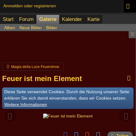
Anmelden oder registrieren
Start
Forum
Galerie
Kalender
Karte
Alben
Neue Bilder
Bilder
Magia della Luce Feuershow
Feuer ist mein Element
Diese Seite verwendet Cookies. Durch die Nutzung unserer Seite
erklären Sie sich damit einverstanden, dass wir Cookies setzen.
Weitere Informationen
Teilen