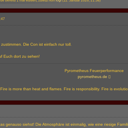
de bereits 1 mal editiert, zuletzt von
logi
(
12. Januar 2026, 21:58
)
6:47
 zustimmen. Die Con ist einfach nur toll.
f Euch dort zu sehen!
Pyrometheus Feuerperformance
pyrometheus.de
Fire is more than heat and flames. Fire is responsibility. Fire is evolut
as genauso siehst! Die Atmosphäre ist einmalig, wie eine riesige Fam