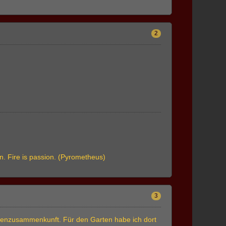
2
ion. Fire is passion. (Pyrometheus)
3
ilienzusammenkunft. Für den Garten habe ich dort