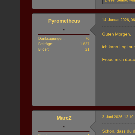
Dieser Beitrag wur
14. Januar 2026, 0
Pyrometheus
Guten Morgen,
Danksagungen
70
Beiträge
1.837
ich kann Logi nur
Bilder
21
Freue mich darau
3. Juni 2026, 13:10
MarcZ
Schön, dass du d