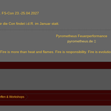
9. FS-Con 23.-25.04.2027
 die Con findet i.d.R. im Januar statt.
Pyrometheus Feuerperformance
pyrometheus.de
Fire is more than heat and flames. Fire is responsibility. Fire is evolut
effen & Workshops