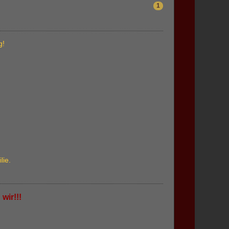
1
g!
lie.
wir!!!