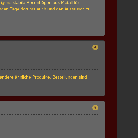
brigens
stabile Rosenbögen aus Metall für
enden Tage dort mit euch und den Austausch zu
4
andere ähnliche Produkte. Bestellungen sind
5