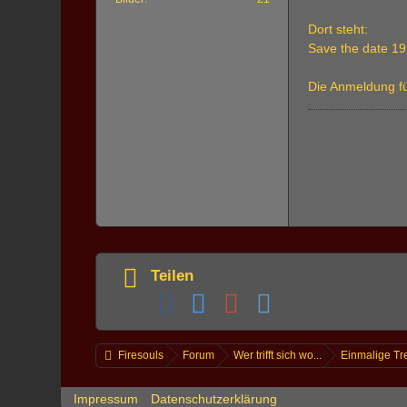
Dort steht:
Save the date 1
Die Anmeldung für
Teilen
Firesouls
Forum
Wer trifft sich wo...
Einmalige Tr
Impressum
Datenschutzerklärung