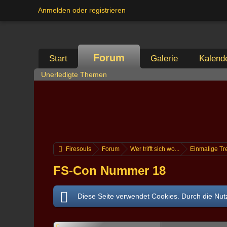
Anmelden oder registrieren
Forum
Start
Galerie
Kalend
Unerledigte Themen
Firesouls
Forum
Wer trifft sich wo...
Einmalige Tr
FS-Con Nummer 18
Diese Seite verwendet Cookies. Durch die Nutz