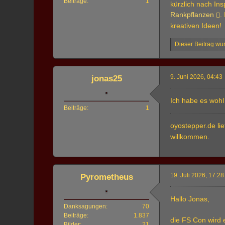
Beiträge
1
kürzlich nach In
Rankpflanzen
.
kreativen Ideen!
Dieser Beitrag wur
9. Juni 2026, 04:43
jonas25
Ich habe es wohl
Beiträge
1
oyostepper.de lie
willkommen.
19. Juli 2026, 17:28
Pyrometheus
Hallo Jonas,
Danksagungen
70
Beiträge
1.837
die FS Con wird 
Bilder
21