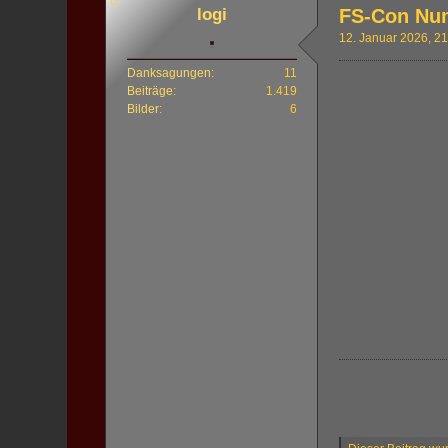
logi
FS-Con Nu
12. Januar 2026, 2
Danksagungen
11
Beiträge
1.419
Bilder
6