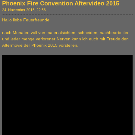
Phoenix Fire Convention Aftervideo 2015
24. November 2015, 22:56
Hallo liebe Feuerfreunde,
nach Monaten voll von materialsichten, schneiden, nachbearbeiten
und jeder menge verlorener Nerven kann ich euch mit Freude den
Aftermovie der Phoenix 2015 vorstellen.