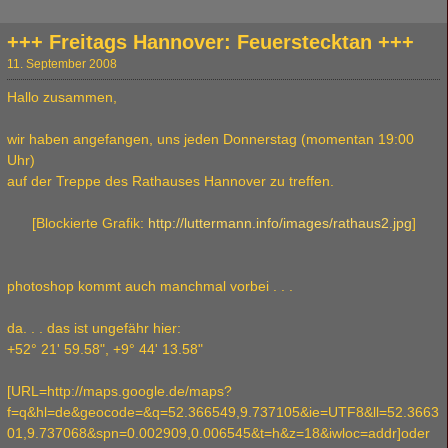
+++ Freitags Hannover: Feuerstecktan +++
11. September 2008
Hallo zusammen,
wir haben angefangen, uns jeden Donnerstag (momentan 19:00
Uhr)
auf der Treppe des Rathauses Hannover zu treffen.
[Blockierte Grafik:
http://luttermann.info/images/rathaus2.jpg
]
photoshop kommt auch manchmal vorbei . . .
da. . . das ist ungefähr hier:
+52° 21' 59.58", +9° 44' 13.58"
[URL=http://maps.google.de/maps?
f=q&hl=de&geocode=&q=52.366549,9.737105&ie=UTF8&ll=52.3663
01,9.737068&spn=0.002909,0.006545&t=h&z=18&iwloc=addr]oder