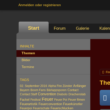
Anmelden oder registrieren
Start
Forum
Galerie
Kalen
INHALTE
Themen
Bilder
Termine
Fir
TAGS
The
Anfänger
02. September 2016
Alpha Fire Zünder
Contact
Bayern
Boom Fans
Bärlappsporen
Convention
Contact Staff
Diabolo
Drachenstab
Feuer
Fackel
Festival
Feuer Poi
Feuer filmen
Feuerartistik
Feuerconvention
Feuerkünstler
Feuerschlucken
Feuerpoi
Feuerschale