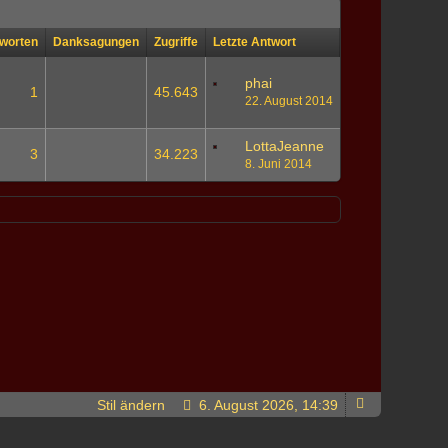
worten
Danksagungen
Zugriffe
Letzte Antwort
phai
1
45.643
22. August 2014
LottaJeanne
3
34.223
8. Juni 2014
Stil ändern
6. August 2026, 14:39