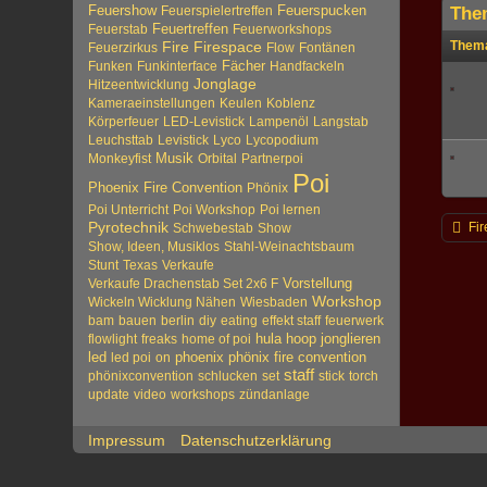
Feuershow
Feuerspucken
Feuerspielertreffen
The
Feuertreffen
Feuerstab
Feuerworkshops
Them
Fire
Firespace
Feuerzirkus
Flow
Fontänen
Fächer
Funken
Funkinterface
Handfackeln
Jonglage
Hitzeentwicklung
Kameraeinstellungen
Keulen
Koblenz
Körperfeuer
LED-Levistick
Lampenöl
Langstab
Leuchsttab
Levistick
Lyco
Lycopodium
Musik
Monkeyfist
Orbital
Partnerpoi
Poi
Phoenix Fire Convention
Phönix
Poi Unterricht
Poi Workshop
Poi lernen
Pyrotechnik
Fir
Schwebestab
Show
Show, Ideen, Musiklos
Stahl-Weinachtsbaum
Stunt
Texas
Verkaufe
Vorstellung
Verkaufe Drachenstab Set 2x6 F
Workshop
Wickeln Wicklung Nähen
Wiesbaden
bam
bauen
berlin
diy
eating
effekt staff
feuerwerk
hula hoop
jonglieren
flowlight
freaks
home of poi
led
phoenix
phönix fire convention
led poi
on
staff
phönixconvention
schlucken
set
stick
torch
update
video
workshops
zündanlage
Impressum
Datenschutzerklärung