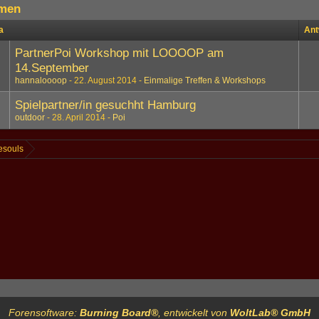
men
a
Ant
PartnerPoi Workshop mit LOOOOP am
14.September
hannaloooop
22. August 2014
Einmalige Treffen & Workshops
Spielpartner/in gesuchht Hamburg
outdoor
28. April 2014
Poi
esouls
Forensoftware:
Burning Board®
, entwickelt von
WoltLab® GmbH