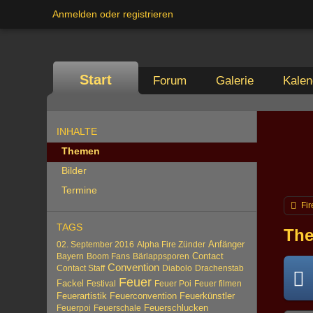
Anmelden oder registrieren
Start
Forum
Galerie
Kalen
INHALTE
Themen
Bilder
Termine
Fir
TAGS
The
Anfänger
02. September 2016
Alpha Fire Zünder
Contact
Bayern
Boom Fans
Bärlappsporen
Convention
Contact Staff
Diabolo
Drachenstab
Feuer
Fackel
Festival
Feuer Poi
Feuer filmen
Feuerartistik
Feuerconvention
Feuerkünstler
Feuerschlucken
Feuerpoi
Feuerschale