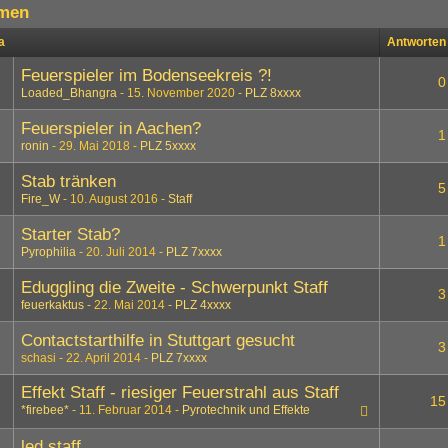
men
a
Antworten
Feuerspieler im Bodenseekreis ?!
0
Loaded_Bhangra
15. November 2020
PLZ 8xxxx
Feuerspieler in Aachen?
1
ronin
29. Mai 2018
PLZ 5xxxx
Stab tränken
5
Fire_W
10. August 2016
Staff
Starter Stab?
1
Pyrophilia
20. Juli 2014
PLZ 7xxxx
Eduggling die Zweite - Schwerpunkt Staff
3
feuerkaktus
22. Mai 2014
PLZ 4xxxx
Contactstarthilfe in Stuttgart gesucht
3
schasi
22. April 2014
PLZ 7xxxx
Effekt Staff - riesiger Feuerstrahl aus Staff
15
*firebee*
11. Februar 2014
Pyrotechnik und Effekte
led staff