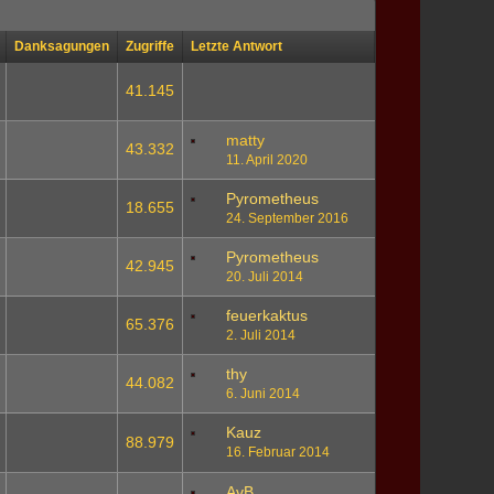
Danksagungen
Zugriffe
Letzte Antwort
41.145
matty
43.332
11. April 2020
Pyrometheus
18.655
24. September 2016
Pyrometheus
42.945
20. Juli 2014
feuerkaktus
65.376
2. Juli 2014
thy
44.082
6. Juni 2014
Kauz
88.979
16. Februar 2014
AvB