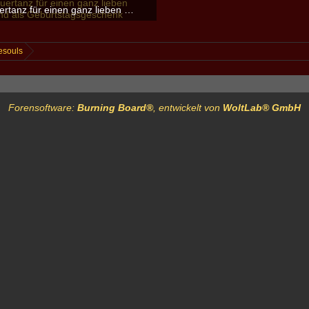
Feuertanz für einen ganz lieben Freund als Geburtstagsgeschenk
zadimona
-
5. Juni 2018
62.931
0
0
esouls
Forensoftware:
Burning Board®
, entwickelt von
WoltLab® GmbH