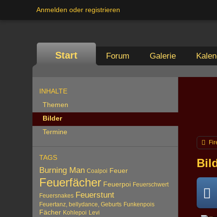
Anmelden oder registrieren
Start
Forum
Galerie
Kalen
INHALTE
Themen
Bilder
Termine
Fir
TAGS
Bil
Burning Man
Feuer
Coalpoi
Feuerfächer
Feuerpoi
Feuerschwert
Feuerstunt
Feuersnakes
Feuertanz, bellydance, Geburts
Funkenpois
Fächer
Kohlepoi
Levi