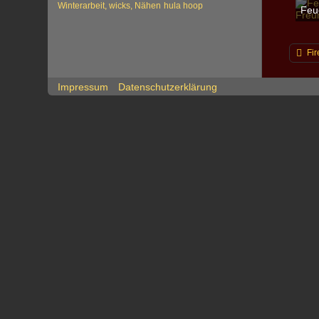
Winterarbeit, wicks, Nähen
hula hoop
sha
1
Fir
Impressum
Datenschutzerklärung