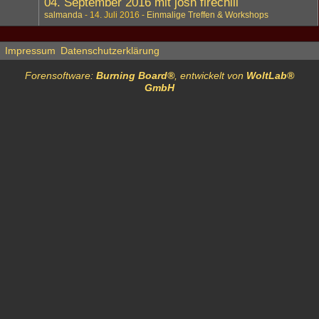
04. September 2016 mit josh firechili
salmanda
14. Juli 2016
Einmalige Treffen & Workshops
Impressum
Datenschutzerklärung
Forensoftware:
Burning Board®
, entwickelt von
WoltLab®
GmbH