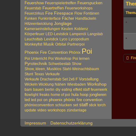
Feuershow
Feuerspucken
Feuerspielertreffen
The
Feuertreffen
Feuerstab
Feuerworkshops
Them
Fire
Firespace
Feuerzirkus
Flow
Fontänen
Fächer
Funken
Funkinterface
Handfackeln
Jonglage
Hitzeentwicklung
Kameraeinstellungen
Keulen
Koblenz
Körperfeuer
LED-Levistick
Lampenöl
Langstab
Leuchsttab
Levistick
Lyco
Lycopodium
Musik
Monkeyfist
Orbital
Partnerpoi
Poi
Phoenix Fire Convention
Phönix
Fir
Poi Unterricht
Poi Workshop
Poi lernen
Pyrotechnik
Schwebestab
Show
Show, Ideen, Musiklos
Stahl-Weinachtsbaum
Stunt
Texas
Verkaufe
Vorstellung
Verkaufe Drachenstab Set 2x6 F
Workshop
Wickeln Wicklung Nähen
Wiesbaden
bam
bauen
berlin
diy
eating
effekt staff
feuerwerk
hula hoop
jonglieren
flowlight
freaks
home of poi
led
phoenix
phönix fire convention
led poi
on
staff
phönixconvention
schlucken
set
stick
torch
update
video
workshops
zündanlage
Impressum
Datenschutzerklärung