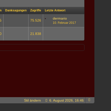
n
Danksagungen
Zugriffe
Letzte Antwort
dermario
5
75.526
10. Februar 2017
0
21.838
Stil ändern
6. August 2026, 16:46