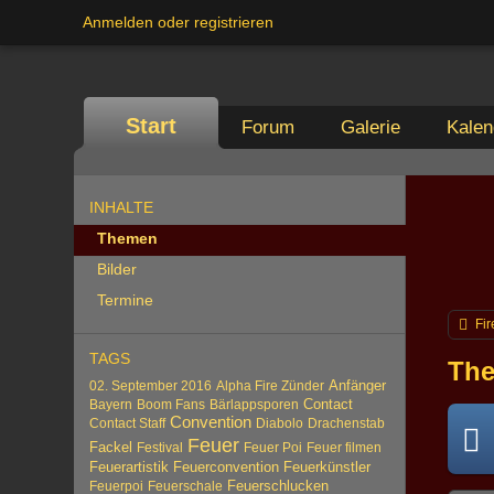
Anmelden oder registrieren
Start
Forum
Galerie
Kalen
INHALTE
Themen
Bilder
Termine
Fir
TAGS
The
Anfänger
02. September 2016
Alpha Fire Zünder
Contact
Bayern
Boom Fans
Bärlappsporen
Convention
Contact Staff
Diabolo
Drachenstab
Feuer
Fackel
Festival
Feuer Poi
Feuer filmen
Feuerartistik
Feuerconvention
Feuerkünstler
Feuerschlucken
Feuerpoi
Feuerschale