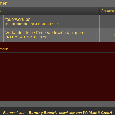
men
a
Antworte
feuerwerk poi
charlieselement
20. Januar 2017
Poi
Verkaufe kleine Feuerwerkszündanlagen
TNT Fire
4. Juni 2016
Biete
esouls
Forensoftware:
Burning Board®
, entwickelt von
WoltLab® GmbH