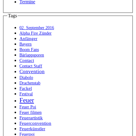
Termine
Tags
02. September 2016
Alpha Fire Zünder
Anfänger
Bayern
Boom Fans
Bärlappsporen
Contact
Contact Staff
Convention
Diabolo
Drachenstab
Fackel
Festival
Feuer
Feuer Poi
Feuer filmen
Feuerartistik
Feuerconvention
Feuerkünstler
Feuerpoi