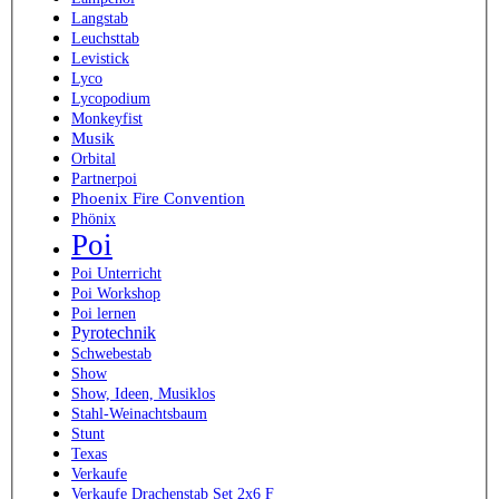
Langstab
Leuchsttab
Levistick
Lyco
Lycopodium
Monkeyfist
Musik
Orbital
Partnerpoi
Phoenix Fire Convention
Phönix
Poi
Poi Unterricht
Poi Workshop
Poi lernen
Pyrotechnik
Schwebestab
Show
Show, Ideen, Musiklos
Stahl-Weinachtsbaum
Stunt
Texas
Verkaufe
Verkaufe Drachenstab Set 2x6 F