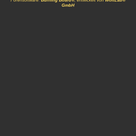
Forensoftware:
Burning Board®
, entwickelt von
WoltLab®
GmbH