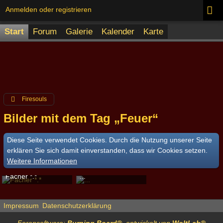
Anmelden oder registrieren
Start
Forum
Galerie
Kalender
Karte
Firesouls
Bilder mit dem Tag „Feuer“
Diese Seite verwendet Cookies. Durch die Nutzung unserer Seite
erklären Sie sich damit einverstanden, dass wir Cookies setzen.
Weitere Informationen
Fächer *.*
...
Debby
-
24. September 2014, 14:31
Debby
-
24. September 2014, 14:31
4.391
0
0
2.993
0
0
Impressum
Datenschutzerklärung