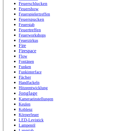
Feuerschlucken
Feuershow
Feuerspielertreffen
Feuerspucken
Feuerstab
Feuertreffen
Feuerworkshops
Feuerzirkus
Fire
Firespace
Flow
Fontänen
Funken
Funkinterface
Fächer
Handfackeln
Hitzeentwicklung
Jonglage
Kameraeinstellungen
Keulen
Koblenz
Körperfeuer
LED-Levistick
Lampenöl
Langstab