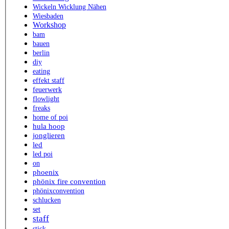
Wickeln Wicklung Nähen
Wiesbaden
Workshop
bam
bauen
berlin
diy
eating
effekt staff
feuerwerk
flowlight
freaks
home of poi
hula hoop
jonglieren
led
led poi
on
phoenix
phönix fire convention
phönixconvention
schlucken
set
staff
stick