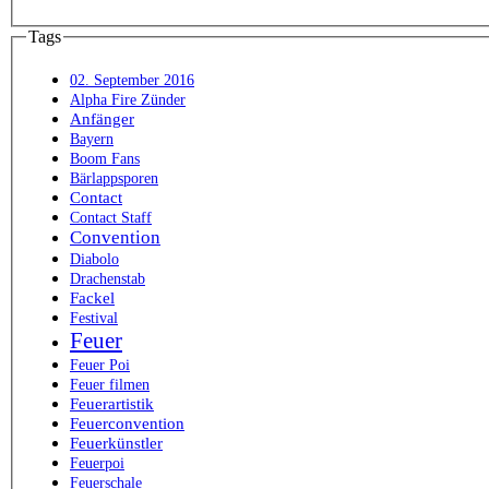
Tags
02. September 2016
Alpha Fire Zünder
Anfänger
Bayern
Boom Fans
Bärlappsporen
Contact
Contact Staff
Convention
Diabolo
Drachenstab
Fackel
Festival
Feuer
Feuer Poi
Feuer filmen
Feuerartistik
Feuerconvention
Feuerkünstler
Feuerpoi
Feuerschale