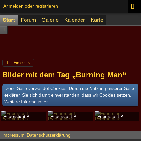
Anmelden oder registrieren
Start
Forum
Galerie
Kalender
Karte
Firesouls
Bilder mit dem Tag „Burning Man“
Diese Seite verwendet Cookies. Durch die Nutzung unserer Seite
erklären Sie sich damit einverstanden, dass wir Cookies setzen.
Weitere Informationen
Feuerstunt Pyrometheus
Feuerstunt Pyrometheus
Feuerstunt Pyrometheus
Pyrometheus
-
11. Mai 2015
Pyrometheus
-
11. Mai 2015
Pyrometheus
-
11. Mai 2
4.722
0
0
4.704
0
0
6.115
0
0
Impressum
Datenschutzerklärung