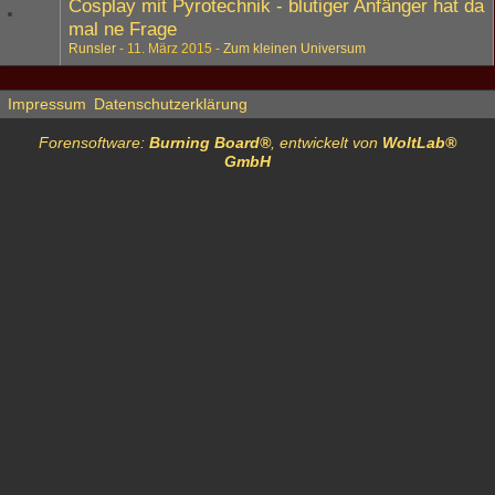
Cosplay mit Pyrotechnik - blutiger Anfänger hat da
mal ne Frage
Runsler
11. März 2015
Zum kleinen Universum
Impressum
Datenschutzerklärung
Forensoftware:
Burning Board®
, entwickelt von
WoltLab®
GmbH