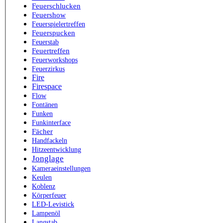
Feuerschlucken
Feuershow
Feuerspielertreffen
Feuerspucken
Feuerstab
Feuertreffen
Feuerworkshops
Feuerzirkus
Fire
Firespace
Flow
Fontänen
Funken
Funkinterface
Fächer
Handfackeln
Hitzeentwicklung
Jonglage
Kameraeinstellungen
Keulen
Koblenz
Körperfeuer
LED-Levistick
Lampenöl
Langstab