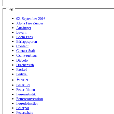
Tags
02. September 2016
Alpha Fire Zünder
Anfänger
Bayern
Boom Fans
Bärlappsporen
Contact
Contact Staff
Convention
Diabolo
Drachenstab
Fackel
Festival
Feuer
Feuer Poi
Feuer filmen
Feuerartistik
Feuerconvention
Feuerkünstler
Feuerpoi
Feuerschale