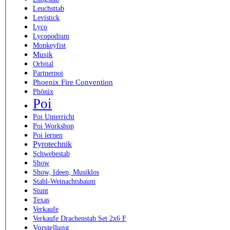
Leuchsttab
Levistick
Lyco
Lycopodium
Monkeyfist
Musik
Orbital
Partnerpoi
Phoenix Fire Convention
Phönix
Poi
Poi Unterricht
Poi Workshop
Poi lernen
Pyrotechnik
Schwebestab
Show
Show, Ideen, Musiklos
Stahl-Weinachtsbaum
Stunt
Texas
Verkaufe
Verkaufe Drachenstab Set 2x6 F
Vorstellung