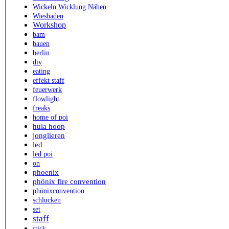
Wickeln Wicklung Nähen
Wiesbaden
Workshop
bam
bauen
berlin
diy
eating
effekt staff
feuerwerk
flowlight
freaks
home of poi
hula hoop
jonglieren
led
led poi
on
phoenix
phönix fire convention
phönixconvention
schlucken
set
staff
stick