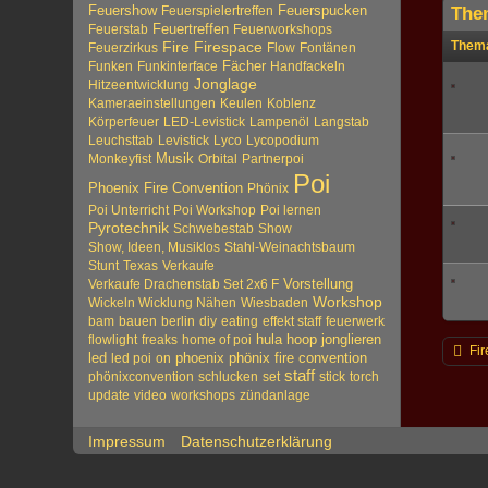
Feuershow
Feuerspucken
Feuerspielertreffen
The
Feuertreffen
Feuerstab
Feuerworkshops
Them
Fire
Firespace
Feuerzirkus
Flow
Fontänen
Fächer
Funken
Funkinterface
Handfackeln
Jonglage
Hitzeentwicklung
Kameraeinstellungen
Keulen
Koblenz
Körperfeuer
LED-Levistick
Lampenöl
Langstab
Leuchsttab
Levistick
Lyco
Lycopodium
Musik
Monkeyfist
Orbital
Partnerpoi
Poi
Phoenix Fire Convention
Phönix
Poi Unterricht
Poi Workshop
Poi lernen
Pyrotechnik
Schwebestab
Show
Show, Ideen, Musiklos
Stahl-Weinachtsbaum
Stunt
Texas
Verkaufe
Vorstellung
Verkaufe Drachenstab Set 2x6 F
Workshop
Wickeln Wicklung Nähen
Wiesbaden
bam
bauen
berlin
diy
eating
effekt staff
feuerwerk
hula hoop
jonglieren
flowlight
freaks
home of poi
Fir
led
phoenix
phönix fire convention
led poi
on
staff
phönixconvention
schlucken
set
stick
torch
update
video
workshops
zündanlage
Impressum
Datenschutzerklärung