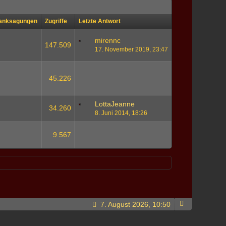
anksagungen
Zugriffe
Letzte Antwort
mirennc
147.509
17. November 2019, 23:47
45.226
LottaJeanne
34.260
8. Juni 2014, 18:26
9.567
7. August 2026, 10:50