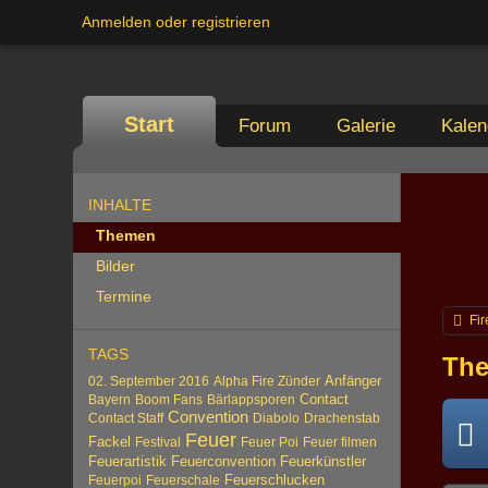
Anmelden oder registrieren
Start
Forum
Galerie
Kalen
INHALTE
Themen
Bilder
Termine
Fir
TAGS
The
Anfänger
02. September 2016
Alpha Fire Zünder
Contact
Bayern
Boom Fans
Bärlappsporen
Convention
Contact Staff
Diabolo
Drachenstab
Feuer
Fackel
Festival
Feuer Poi
Feuer filmen
Feuerartistik
Feuerconvention
Feuerkünstler
Feuerschlucken
Feuerpoi
Feuerschale