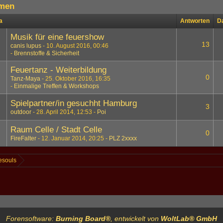
men
a
Antworten
D
Musik für eine feuershow
13
canis lupus
10. August 2016, 00:46
Brennstoffe & Sicherheit
Feuertanz - Weiterbildung
0
Tanz-Maya
25. Oktober 2016, 16:35
Einmalige Treffen & Workshops
Spielpartner/in gesuchht Hamburg
3
outdoor
28. April 2014, 12:53
Poi
Raum Celle / Stadt Celle
0
FireFalter
12. Januar 2014, 20:25
PLZ 2xxxx
esouls
Forensoftware:
Burning Board®
, entwickelt von
WoltLab® GmbH