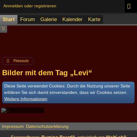
Anmelden oder registrieren
Start
Forum
Galerie
Kalender
Karte
Firesouls
Bilder mit dem Tag „Levi“
Diese Seite verwendet Cookies. Durch die Nutzung unserer Seite
erklären Sie sich damit einverstanden, dass wir Cookies setzen.
Weitere Informationen
...
Debby
-
24. September 2014
2.990
0
0
Impressum
Datenschutzerklärung