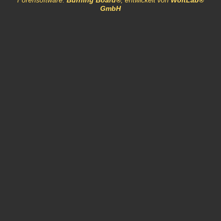
Forensoftware:
Burning Board®
, entwickelt von
WoltLab®
GmbH