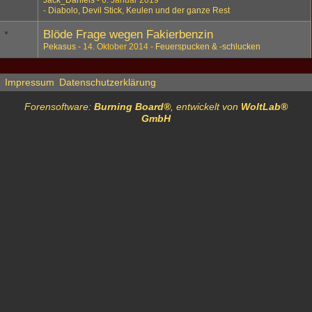
Jack_Daniels
6. Januar 2019
Diabolo, Devil Stick, Keulen und der ganze Rest
Blöde Frage wegen Fakierbenzin
Pekasus
14. Oktober 2014
Feuerspucken & -schlucken
Impressum
Datenschutzerklärung
Forensoftware:
Burning Board®
, entwickelt von
WoltLab®
GmbH