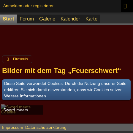
Anmelden oder registrieren
Start
Forum
Galerie
Kalender
Karte
Firesouls
Bilder mit dem Tag „Feuerschwert“
Diese Seite verwendet Cookies. Durch die Nutzung unserer Seite
erklären Sie sich damit einverstanden, dass wir Cookies setzen.
Weitere Informationen
Sword meets Coalfire
Burninggeorge
-
13. August 2014, 19:13
2.838
0
0
Impressum
Datenschutzerklärung