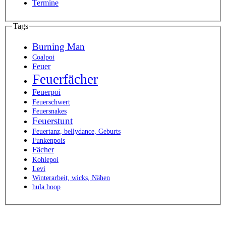
Termine
Tags
Burning Man
Coalpoi
Feuer
Feuerfächer
Feuerpoi
Feuerschwert
Feuersnakes
Feuerstunt
Feuertanz, bellydance, Geburts
Funkenpois
Fächer
Kohlepoi
Levi
Winterarbeit, wicks, Nähen
hula hoop