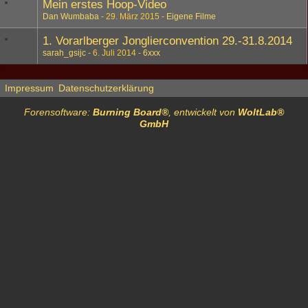
Mein erstes Hoop-Video
Dan Wumbaba
29. März 2015
Eigene Filme
1. Vorarlberger Jonglierconvention 29.-31.8.2014
sarah_gsijc
6. Juli 2014
6xxx
Impressum
Datenschutzerklärung
Forensoftware:
Burning Board®
, entwickelt von
WoltLab®
GmbH