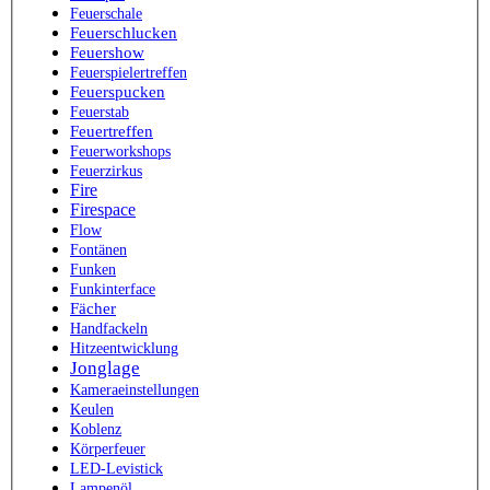
Feuerschale
Feuerschlucken
Feuershow
Feuerspielertreffen
Feuerspucken
Feuerstab
Feuertreffen
Feuerworkshops
Feuerzirkus
Fire
Firespace
Flow
Fontänen
Funken
Funkinterface
Fächer
Handfackeln
Hitzeentwicklung
Jonglage
Kameraeinstellungen
Keulen
Koblenz
Körperfeuer
LED-Levistick
Lampenöl