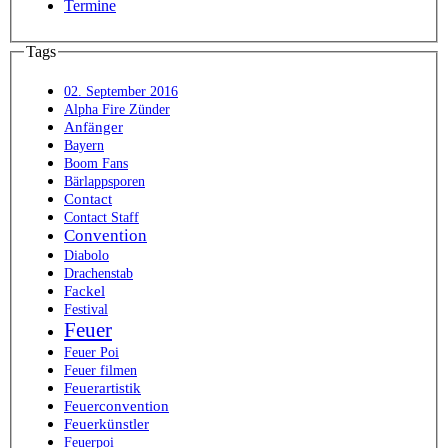
Termine
Tags
02. September 2016
Alpha Fire Zünder
Anfänger
Bayern
Boom Fans
Bärlappsporen
Contact
Contact Staff
Convention
Diabolo
Drachenstab
Fackel
Festival
Feuer
Feuer Poi
Feuer filmen
Feuerartistik
Feuerconvention
Feuerkünstler
Feuerpoi