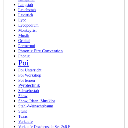
Langstab
Leuchsttab
Levistick
Lyco
Lycopodium
Monkeyfist
Musik
Orbital
Partnerpoi
Phoenix Fire Convention
Phönix
Poi
Poi Unterricht
Poi Workshop
Poi lernen
Pyrotechnik
Schwebestab
Show
Show, Ideen, Musiklos
Stahl-Weinachtsbaum
Stunt
Texas
Verkaufe
Verkaufe Drachenstab Set 2x6 F