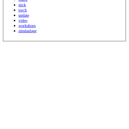
stick
torch
update
video
workshops
zündanlage