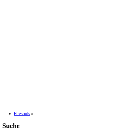
Firesouls
»
Suche