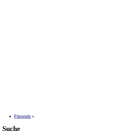
Firesouls
»
Suche