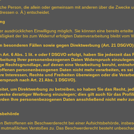
istische Person, die allein oder gemeinsam mit anderen über die Zwecke 
essen o. Ä.) entscheidet.
ung
 ausdrücklichen Einwilligung möglich. Sie können eine bereits erteilte 
äßigkeit der bis zum Widerruf erfolgten Datenverarbeitung bleibt vom W
n besonderen Fällen sowie gegen Direktwerbung (Art. 21 DSGVO)
rt. 6 Abs. 1 lit. e oder f DSGVO erfolgt, haben Sie jederzeit das 
beitung Ihrer personenbezogenen Daten Widerspruch einzulegen; d
lige Rechtsgrundlage, auf denen eine Verarbeitung beruht, entne
troffenen personenbezogenen Daten nicht mehr verarbeiten, es s
Ihre Interessen, Rechte und Freiheiten überwiegen oder die Vera
erspruch nach Art. 21 Abs. 1 DSGVO).
tet, um Direktwerbung zu betreiben, so haben Sie das Recht, jed
ke derartiger Werbung einzulegen; dies gilt auch für das Profili
erden Ihre personenbezogenen Daten anschließend nicht mehr z
tsbehörde
 Betroffenen ein Beschwerderecht bei einer Aufsichtsbehörde, insbes
des mutmaßlichen Verstoßes zu. Das Beschwerderecht besteht unbeschad