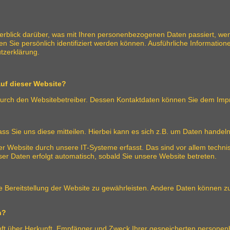
erblick darüber, was mit Ihren personenbezogenen Daten passiert, we
n Sie persönlich identifiziert werden können. Ausführliche Informat
tzerklärung.
auf dieser Website?
t durch den Websitebetreiber. Dessen Kontaktdaten können Sie dem I
 Sie uns diese mitteilen. Hierbei kann es sich z.B. um Daten handeln,
Website durch unsere IT-Systeme erfasst. Das sind vor allem technis
ser Daten erfolgt automatisch, sobald Sie unsere Website betreten.
eie Bereitstellung der Website zu gewährleisten. Andere Daten können 
n?
unft über Herkunft, Empfänger und Zweck Ihrer gespeicherten persone