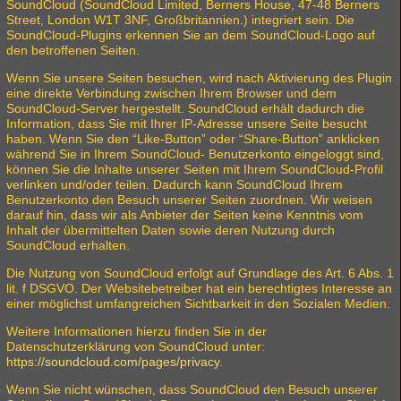
SoundCloud (SoundCloud Limited, Berners House, 47-48 Berners
Street, London W1T 3NF, Großbritannien.) integriert sein. Die
SoundCloud-Plugins erkennen Sie an dem SoundCloud-Logo auf
den betroffenen Seiten.
Wenn Sie unsere Seiten besuchen, wird nach Aktivierung des Plugin
eine direkte Verbindung zwischen Ihrem Browser und dem
SoundCloud-Server hergestellt. SoundCloud erhält dadurch die
Information, dass Sie mit Ihrer IP-Adresse unsere Seite besucht
haben. Wenn Sie den “Like-Button” oder “Share-Button” anklicken
während Sie in Ihrem SoundCloud- Benutzerkonto eingeloggt sind,
können Sie die Inhalte unserer Seiten mit Ihrem SoundCloud-Profil
verlinken und/oder teilen. Dadurch kann SoundCloud Ihrem
Benutzerkonto den Besuch unserer Seiten zuordnen. Wir weisen
darauf hin, dass wir als Anbieter der Seiten keine Kenntnis vom
Inhalt der übermittelten Daten sowie deren Nutzung durch
SoundCloud erhalten.
Die Nutzung von SoundCloud erfolgt auf Grundlage des Art. 6 Abs. 1
lit. f DSGVO. Der Websitebetreiber hat ein berechtigtes Interesse an
einer möglichst umfangreichen Sichtbarkeit in den Sozialen Medien.
Weitere Informationen hierzu finden Sie in der
Datenschutzerklärung von SoundCloud unter:
https://soundcloud.com/pages/privacy
.
Wenn Sie nicht wünschen, dass SoundCloud den Besuch unserer