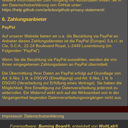
Weitere Informationen zum Umgang mit Nutzerdaten finden Sie in
der Datenschutzerklärung von GitHub unter:
https://help.github.com/articles/github-privacy-statement/
.
6. Zahlungsanbieter
PayPal
Auf unserer Website bieten wir u.a. die Bezahlung via PayPal an.
Anbieter dieses Zahlungsdienstes ist die PayPal (Europe) S.à.r.l. et
Cie, S.C.A., 22-24 Boulevard Royal, L-2449 Luxembourg (im
Folgenden “PayPal”).
Wenn Sie die Bezahlung via PayPal auswählen, werden die von
Ihnen eingegebenen Zahlungsdaten an PayPal übermittelt.
Die Übermittlung Ihrer Daten an PayPal erfolgt auf Grundlage von
Art. 6 Abs. 1 lit. a DSGVO (Einwilligung) und Art. 6 Abs. 1 lit. b
DSGVO (Verarbeitung zur Erfüllung eines Vertrags). Sie haben die
Möglichkeit, Ihre Einwilligung zur Datenverarbeitung jederzeit zu
widerrufen. Ein Widerruf wirkt sich auf die Wirksamkeit von in der
Vergangenheit liegenden Datenverarbeitungsvorgängen nicht aus.
Impressum
Datenschutzerklärung
Forensoftware:
Burning Board®
, entwickelt von
WoltLab®