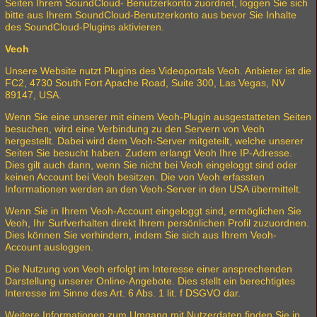
Seiten Ihrem SoundCloud- Benutzerkonto zuordnet, loggen Sie sich
bitte aus Ihrem SoundCloud-Benutzerkonto aus bevor Sie Inhalte
des SoundCloud-Plugins aktivieren.
Veoh
Unsere Website nutzt Plugins des Videoportals Veoh. Anbieter ist die
FC2, 4730 South Fort Apache Road, Suite 300, Las Vegas, NV
89147, USA.
Wenn Sie eine unserer mit einem Veoh-Plugin ausgestatteten Seiten
besuchen, wird eine Verbindung zu den Servern von Veoh
hergestellt. Dabei wird dem Veoh-Server mitgeteilt, welche unserer
Seiten Sie besucht haben. Zudem erlangt Veoh Ihre IP-Adresse.
Dies gilt auch dann, wenn Sie nicht bei Veoh eingeloggt sind oder
keinen Account bei Veoh besitzen. Die von Veoh erfassten
Informationen werden an den Veoh-Server in den USA übermittelt.
Wenn Sie in Ihrem Veoh-Account eingeloggt sind, ermöglichen Sie
Veoh, Ihr Surfverhalten direkt Ihrem persönlichen Profil zuzuordnen.
Dies können Sie verhindern, indem Sie sich aus Ihrem Veoh-
Account ausloggen.
Die Nutzung von Veoh erfolgt im Interesse einer ansprechenden
Darstellung unserer Online-Angebote. Dies stellt ein berechtigtes
Interesse im Sinne des Art. 6 Abs. 1 lit. f DSGVO dar.
Weitere Informationen zum Umgang mit Nutzerdaten finden Sie in