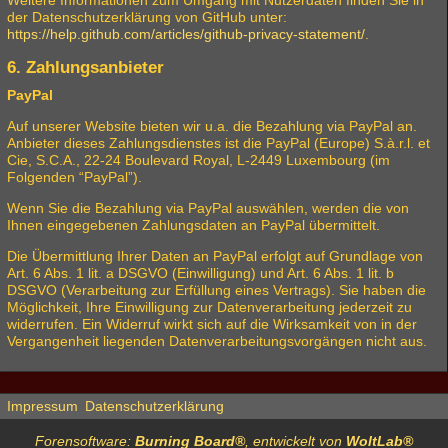
Weitere Informationen zum Umgang mit Nutzerdaten finden Sie in
der Datenschutzerklärung von GitHub unter:
https://help.github.com/articles/github-privacy-statement/
.
6. Zahlungsanbieter
PayPal
Auf unserer Website bieten wir u.a. die Bezahlung via PayPal an.
Anbieter dieses Zahlungsdienstes ist die PayPal (Europe) S.à.r.l. et
Cie, S.C.A., 22-24 Boulevard Royal, L-2449 Luxembourg (im
Folgenden “PayPal”).
Wenn Sie die Bezahlung via PayPal auswählen, werden die von
Ihnen eingegebenen Zahlungsdaten an PayPal übermittelt.
Die Übermittlung Ihrer Daten an PayPal erfolgt auf Grundlage von
Art. 6 Abs. 1 lit. a DSGVO (Einwilligung) und Art. 6 Abs. 1 lit. b
DSGVO (Verarbeitung zur Erfüllung eines Vertrags). Sie haben die
Möglichkeit, Ihre Einwilligung zur Datenverarbeitung jederzeit zu
widerrufen. Ein Widerruf wirkt sich auf die Wirksamkeit von in der
Vergangenheit liegenden Datenverarbeitungsvorgängen nicht aus.
Impressum
Datenschutzerklärung
Forensoftware:
Burning Board®
, entwickelt von
WoltLab®