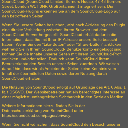
SoundCloud (SoundCloud Limited, Berners House, 47-48 Berners
Street, London W1T 3NF, Großbritannien.) integriert sein. Die
SoundCloud-Plugins erkennen Sie an dem SoundCloud-Logo auf
den betroffenen Seiten.
Wenn Sie unsere Seiten besuchen, wird nach Aktivierung des Plugin
eine direkte Verbindung zwischen Ihrem Browser und dem
SoundCloud-Server hergestellt. SoundCloud erhält dadurch die
Information, dass Sie mit Ihrer IP-Adresse unsere Seite besucht
haben. Wenn Sie den “Like-Button” oder “Share-Button” anklicken
während Sie in Ihrem SoundCloud- Benutzerkonto eingeloggt sind,
können Sie die Inhalte unserer Seiten mit Ihrem SoundCloud-Profil
verlinken und/oder teilen. Dadurch kann SoundCloud Ihrem
Benutzerkonto den Besuch unserer Seiten zuordnen. Wir weisen
darauf hin, dass wir als Anbieter der Seiten keine Kenntnis vom
Inhalt der übermittelten Daten sowie deren Nutzung durch
SoundCloud erhalten.
Die Nutzung von SoundCloud erfolgt auf Grundlage des Art. 6 Abs. 1
lit. f DSGVO. Der Websitebetreiber hat ein berechtigtes Interesse an
einer möglichst umfangreichen Sichtbarkeit in den Sozialen Medien.
Weitere Informationen hierzu finden Sie in der
Datenschutzerklärung von SoundCloud unter:
https://soundcloud.com/pages/privacy
.
Wenn Sie nicht wünschen, dass SoundCloud den Besuch unserer