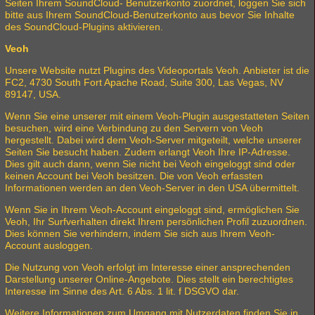
Seiten Ihrem SoundCloud- Benutzerkonto zuordnet, loggen Sie sich
bitte aus Ihrem SoundCloud-Benutzerkonto aus bevor Sie Inhalte
des SoundCloud-Plugins aktivieren.
Veoh
Unsere Website nutzt Plugins des Videoportals Veoh. Anbieter ist die
FC2, 4730 South Fort Apache Road, Suite 300, Las Vegas, NV
89147, USA.
Wenn Sie eine unserer mit einem Veoh-Plugin ausgestatteten Seiten
besuchen, wird eine Verbindung zu den Servern von Veoh
hergestellt. Dabei wird dem Veoh-Server mitgeteilt, welche unserer
Seiten Sie besucht haben. Zudem erlangt Veoh Ihre IP-Adresse.
Dies gilt auch dann, wenn Sie nicht bei Veoh eingeloggt sind oder
keinen Account bei Veoh besitzen. Die von Veoh erfassten
Informationen werden an den Veoh-Server in den USA übermittelt.
Wenn Sie in Ihrem Veoh-Account eingeloggt sind, ermöglichen Sie
Veoh, Ihr Surfverhalten direkt Ihrem persönlichen Profil zuzuordnen.
Dies können Sie verhindern, indem Sie sich aus Ihrem Veoh-
Account ausloggen.
Die Nutzung von Veoh erfolgt im Interesse einer ansprechenden
Darstellung unserer Online-Angebote. Dies stellt ein berechtigtes
Interesse im Sinne des Art. 6 Abs. 1 lit. f DSGVO dar.
Weitere Informationen zum Umgang mit Nutzerdaten finden Sie in