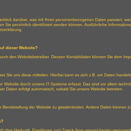
erblick darüber, was mit Ihren personenbezogenen Daten passiert, we
n Sie persönlich identifiziert werden können. Ausführliche Informat
tzerklärung.
auf dieser Website?
t durch den Websitebetreiber. Dessen Kontaktdaten können Sie dem I
 Sie uns diese mitteilen. Hierbei kann es sich z.B. um Daten handeln,
Website durch unsere IT-Systeme erfasst. Das sind vor allem technis
ser Daten erfolgt automatisch, sobald Sie unsere Website betreten.
eie Bereitstellung der Website zu gewährleisten. Andere Daten können 
n?
unft über Herkunft, Empfänger und Zweck Ihrer gespeicherten persone