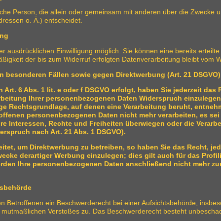
istische Person, die allein oder gemeinsam mit anderen über die Zwecke 
essen o. Ä.) entscheidet.
ung
 ausdrücklichen Einwilligung möglich. Sie können eine bereits erteilte 
äßigkeit der bis zum Widerruf erfolgten Datenverarbeitung bleibt vom W
n besonderen Fällen sowie gegen Direktwerbung (Art. 21 DSGVO)
rt. 6 Abs. 1 lit. e oder f DSGVO erfolgt, haben Sie jederzeit das 
beitung Ihrer personenbezogenen Daten Widerspruch einzulegen; d
lige Rechtsgrundlage, auf denen eine Verarbeitung beruht, entne
troffenen personenbezogenen Daten nicht mehr verarbeiten, es s
Ihre Interessen, Rechte und Freiheiten überwiegen oder die Vera
erspruch nach Art. 21 Abs. 1 DSGVO).
tet, um Direktwerbung zu betreiben, so haben Sie das Recht, jed
ke derartiger Werbung einzulegen; dies gilt auch für das Profili
erden Ihre personenbezogenen Daten anschließend nicht mehr z
tsbehörde
 Betroffenen ein Beschwerderecht bei einer Aufsichtsbehörde, insbes
des mutmaßlichen Verstoßes zu. Das Beschwerderecht besteht unbeschad