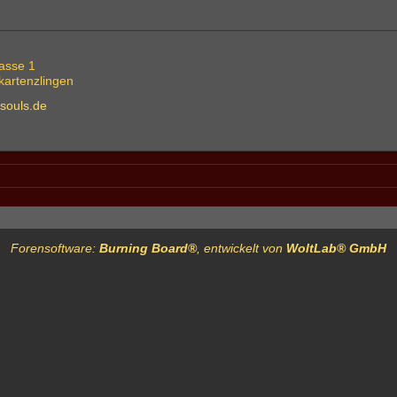
rasse 1
artenzlingen
souls.de
Forensoftware:
Burning Board®
, entwickelt von
WoltLab® GmbH