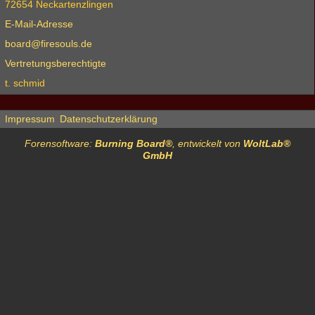
72654 Neckartenzlingen
E-Mail-Adresse
board@firesouls.de
Vertretungsberechtigte
t. schmid
Impressum
Datenschutzerklärung
Forensoftware:
Burning Board®
, entwickelt von
WoltLab®
GmbH