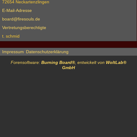
72654 Neckartenzlingen
E-Mail-Adresse
board@firesouls.de
Vertretungsberechtigte
t. schmid
Impressum
Datenschutzerklärung
Forensoftware:
Burning Board®
, entwickelt von
WoltLab®
GmbH