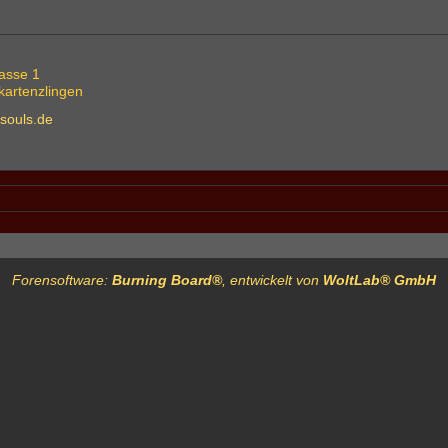
rasse 1
artenzlingen
souls.de
Forensoftware:
Burning Board®
, entwickelt von
WoltLab® GmbH