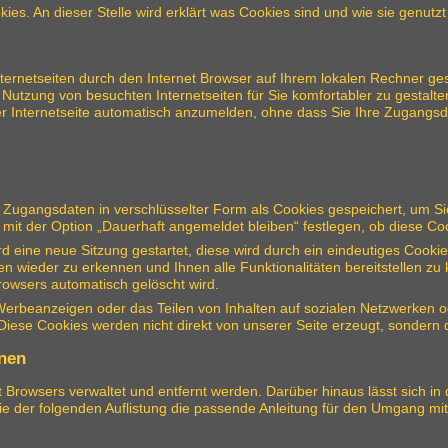
kies. An dieser Stelle wird erklärt was Cookies sind und wie sie genutz
Internetseiten durch den Internet Browser auf Ihrem lokalen Rechner g
Nutzung von besuchten Internetseiten für Sie komfortabler zu gestalten
er Internetseite automatisch anzumelden, ohne dass Sie Ihre Zugang
ugangsdaten in verschlüsselter Form als Cookies gespeichert, um Sie
it der Option „Dauerhaft angemeldet bleiben“ festlegen, ob diese Coo
ird eine neue Sitzung gestartet, diese wird durch ein eindeutiges Coo
en wieder zu erkennen und Ihnen alle Funktionalitäten bereitstellen z
owsers automatisch gelöscht wird.
Werbeanzeigen oder das Teilen von Inhalten auf sozialen Netzwerken o
ese Cookies werden nicht direkt von unserer Seite erzeugt, sondern du
rnen
t Browsers verwaltet und entfernt werden. Darüber hinaus lässt sich i
Sie der folgenden Auflistung die passende Anleitung für den Umgang mi