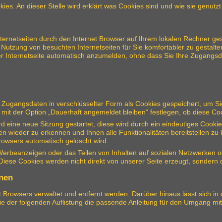
kies. An dieser Stelle wird erklärt was Cookies sind und wie sie genutz
Internetseiten durch den Internet Browser auf Ihrem lokalen Rechner g
Nutzung von besuchten Internetseiten für Sie komfortabler zu gestalten
er Internetseite automatisch anzumelden, ohne dass Sie Ihre Zugang
ugangsdaten in verschlüsselter Form als Cookies gespeichert, um Sie
it der Option „Dauerhaft angemeldet bleiben“ festlegen, ob diese Coo
ird eine neue Sitzung gestartet, diese wird durch ein eindeutiges Coo
en wieder zu erkennen und Ihnen alle Funktionalitäten bereitstellen z
owsers automatisch gelöscht wird.
Werbeanzeigen oder das Teilen von Inhalten auf sozialen Netzwerken o
ese Cookies werden nicht direkt von unserer Seite erzeugt, sondern du
rnen
t Browsers verwaltet und entfernt werden. Darüber hinaus lässt sich i
Sie der folgenden Auflistung die passende Anleitung für den Umgang mi