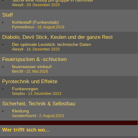
Suche eine hobby poi gruppe in hannover
Alexy9
-
29. Dezember 2025
Staff
Kohlestaff (Funkenstab)
Pyrometheus
-
16. August 2019
Diabolo, Devil Stick, Keulen und der ganze Rest
Der optimale Levistick: technische Daten
Alexy9
-
16. Dezember 2025
Feuerspucken & -schlucken
feuerwasser einkauf
Ben39
-
15. Mai 2026
Pyrotechnik und Effekte
Funkenregen
Greyfox
-
13. Dezember 2023
Sicherheit, Technik & Selbstbau
Kleidung
GeistderNacht
-
2. August 2023
Wer trifft sich wo...