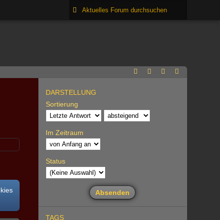
DARSTELLUNG
Sortierung
Im Zeitraum
Status
okies
TAGS