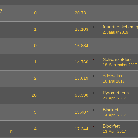
?
0
20.731
feuerfuenkchen_
1
25.103
2. Januar 2019
0
16.884
SchwarzeFluse
1
14.760
18. September 2017
edelweiss
2
15.619
16. Mai 2017
Pyrometheus
20
65.390
23. April 2017
1
2
Blockfett
9
19.407
14. April 2017
Blockfett
4
17.244
13. April 2017