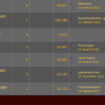
dermario
5
75.617
10. Februar 2017
Raum
feuerfuenkchen_
1
196.280
12. Oktober 2016
e
0
8.652
Passenger
2
33.867
21. August 2016
canis lupus
6
22.641
10. August 2016
poi
papabaerchen
3
13.141
21. Dezember 2015
ogie
Feuertraeumer
1
12.770
28. Oktober 2015