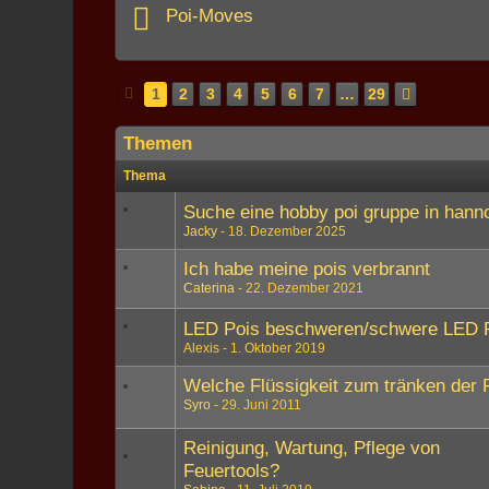
Poi-Moves
1
2
3
4
5
6
7
…
29
Themen
Thema
Suche eine hobby poi gruppe in hann
Jacky
18. Dezember 2025
Ich habe meine pois verbrannt
Caterina
22. Dezember 2021
LED Pois beschweren/schwere LED 
Alexis
1. Oktober 2019
Welche Flüssigkeit zum tränken der 
Syro
29. Juni 2011
Reinigung, Wartung, Pflege von
Feuertools?