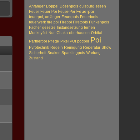
Anfänger
Doppel
Dosenpois
duisburg
essen
Feuerpoi
Feuer
Feuer Poi
Feuer-Poi
feuerpoi, anfänger
Feuerpois
Feuertools
feuerwerk
fire poi
Firepoi
Firetools
Funkenpois
Fächer
gesetze
Instandsetzung
lernen
Monkeyfist
Nun Chaka
oberhausen
Orbital
Poi
Partnerpoi
Pflege
Pixel POI
podpoi
Pyrotechnik
Regeln
Reinigung
Reperatur
Show
Sicherheit
Snakes
Sparklingpois
Wartung
Zustand