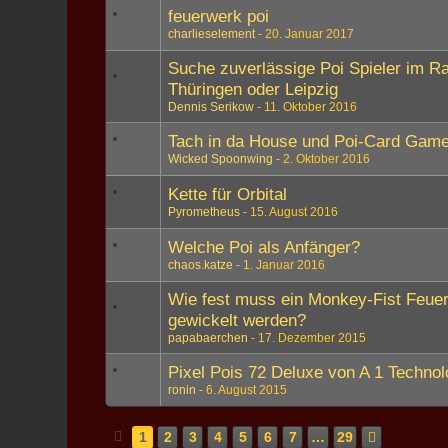
feuerwerk poi
charlieselement
20. Januar 2017
Suche zuverlässige Poi Spieler im 
Thüringen oder Leipzig
Dennis Serikow
11. Oktober 2016
Tach in da House und Poi-Card Gam
Wicked Spoonwing
2. Oktober 2016
Kette für Orbital
Pyrometheus
15. August 2016
Welche Poi als Anfänger?
chaos.katze
1. Januar 2016
Wie fest muss ein Monkey-Fist Feuer
gewickelt werden?
papabaerchen
17. Dezember 2015
Pixel Pois 72 Deluxe von A 1 Technol
ronin
6. August 2015
1
2
3
4
5
6
7
…
29