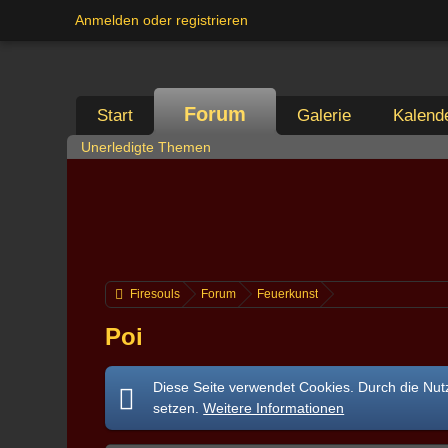
Anmelden oder registrieren
Forum
Start
Galerie
Kalend
Unerledigte Themen
Firesouls
Forum
Feuerkunst
Poi
Diese Seite verwendet Cookies. Durch die Nutz
setzen.
Weitere Informationen