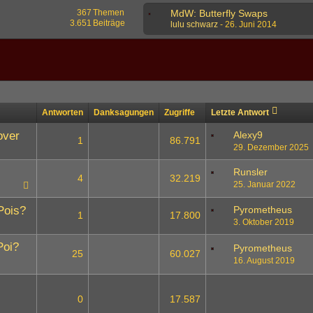
367
Themen
MdW: Butterfly Swaps
3.651
Beiträge
lulu schwarz
-
26. Juni 2014
Antworten
Danksagungen
Zugriffe
Letzte Antwort
over
Alexy9
1
86.791
29. Dezember 2025
Runsler
4
32.219
25. Januar 2022
Pois?
Pyrometheus
1
17.800
3. Oktober 2019
Poi?
Pyrometheus
25
60.027
16. August 2019
1
2
0
17.587