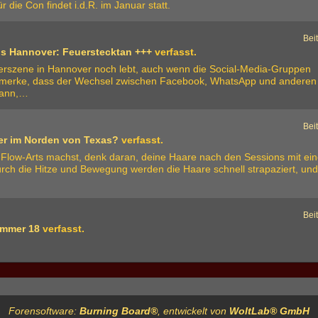
die Con findet i.d.R. im Januar statt.
Bei
gs Hannover: Feuerstecktan +++
verfasst.
uerszene in Hannover noch lebt, auch wenn die Social-Media-Gruppen
h merke, dass der Wechsel zwischen Facebook, WhatsApp und anderen
kann,…
Bei
er im Norden von Texas?
verfasst.
 Flow-Arts machst, denk daran, deine Haare nach den Sessions mit ein
rch die Hitze und Bewegung werden die Haare schnell strapaziert, un
Bei
mmer 18
verfasst.
Forensoftware:
Burning Board®
, entwickelt von
WoltLab® GmbH