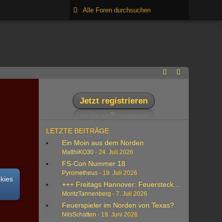
Jetzt registrieren
LETZTE BEITRÄGE
Ein Moin aus dem Norden
MatthiKO30
-
24. Juli 2026
FS-Con Nummer 18
Pyrometheus
-
19. Juli 2026
okies
+++ Freitags Hannover: Feuerstecktan +++
MoritzTannenberg
-
7. Juli 2026
Feuerspieler im Norden von Texas?
NilsSchatten
-
19. Juni 2026