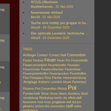
97215 Uffenheim
BarefeetXanadu
-
25. Mai 2026
trag
feuerwasser einkauf
Ben39
-
15. Mai 2026
Suche eine hobby poi gruppe in hannover
Alexy9
-
29. Dezember 2025
Der optimale Levistick: technische Daten
Alexy9
-
16. Dezember 2025
trag
TAGS
Convention
Anfänger
Contact
Contact Staff
Feuer
Fackel
Festival
Feuer Poi
Feuerartistik
Feuerconvention
Feuerkünstler
Feuerpoi
trag
Feuerschlucken
Feuershow
Feuerschale
Feuerspielertreffen
Feuerspucken
Feuertreffen
Fire
Firespace
Fächer
Flow
Hitzeentwicklung
Jonglage
s
Koblenz
Levistick
Musik
Partnerpoi
Poi
Phoenix Fire Convention
Phönix
Pyrotechnik
Show
Show, Ideen, Musiklos
Stunt
Workshop
trag
Vorstellung
berlin
diy
effekt staff
jonglieren
led
feuerwerk
hula hoop
led poi
staff
phoenix
phönix fire convention
video
.
workshops