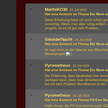
MatthiKO30
-
24. Juli 2026
Hat eine Antwort im Thema
Ein Moin 
Diese Erfahrung habe ich auch schon ge
vorsichtig. Wenn man aber ruhig erklärt,
umgeht, ist es oft gar kein Problem,…
GeistderNacht
-
19. Juli 2026
Hat eine Antwort im Thema
Ein Moin 
ihr regt mich zu der Idee an aus Waschbe
Winterprojekt
Pyrometheus
-
19. Juli 2026
Hat eine Antwort im Thema
Ein Moin 
Die Erfahrung, dass Apotheken hier vors
darlegen kann, dass man Verantwortungsb
bei mir kein Problem Wundbenzin in der
Pyrometheus
-
19. Juli 2026
Hat eine Antwort im Thema
FS-Con Nu
Hallo Jonas, die FS Con wird es auch 202