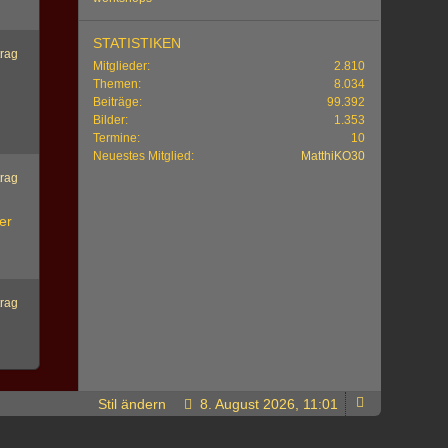
STATISTIKEN
trag
Mitglieder
2.810
Themen
8.034
Beiträge
99.392
Bilder
1.353
Termine
10
Neuestes Mitglied
MatthiKO30
trag
er
d
trag
Stil ändern
8. August 2026, 11:01