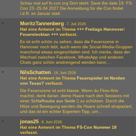
Schau mal auf fs-con.org Dort steht: Save the date 19. FS-
Con 23.-25.04.2027 Die Anmeldung für die Con findet
i.d.R. im Januar statt.
MoritzTannenberg
-
7. Juli 2026
Hat eine Antwort im Thema
+++ Freitags Hannover:
Feuerstecktan +++
verfasst.
Es ist echt schön zu sehen, dass die Feuerszene in
Hannover noch lebt, auch wenn die Social-Media-Gruppen
manchmal etwas eingeschlafen sind. Ich merke, dass der
Wechsel zwischen Facebook, WhatsApp und anderen
Chats ganz schön anstrengend werden kann,…
NilsSchatten
-
19. Juni 2026
Hat eine Antwort im Thema
Feuerspieler im Norden
von Texas?
verfasst.
Die Feuerszene ist echt klasse. Wenn du Flow-Arts
machst, denk daran, deine Haare nach den Sessions mit
einer
Schlafhaube aus Seide
zu schützen. Durch die
Hitze und Bewegung werden die Haare schnell strapaziert,
und das ist ein echter Experten-Tipp, um…
jonas25
-
9. Juni 2026
Hat eine Antwort im Thema
FS-Con Nummer 18
verfasst.