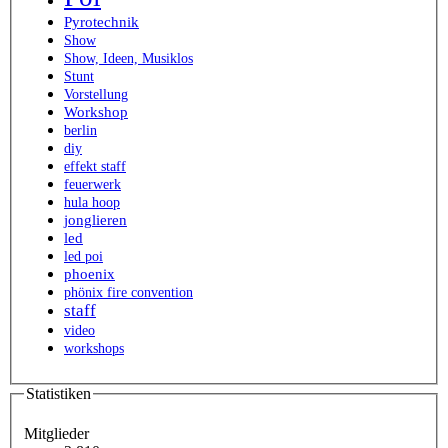
Pyrotechnik
Show
Show, Ideen, Musiklos
Stunt
Vorstellung
Workshop
berlin
diy
effekt staff
feuerwerk
hula hoop
jonglieren
led
led poi
phoenix
phönix fire convention
staff
video
workshops
Statistiken
Mitglieder