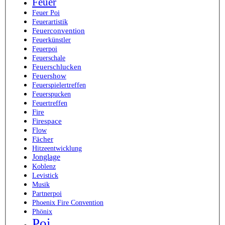
Feuer
Feuer Poi
Feuerartistik
Feuerconvention
Feuerkünstler
Feuerpoi
Feuerschale
Feuerschlucken
Feuershow
Feuerspielertreffen
Feuerspucken
Feuertreffen
Fire
Firespace
Flow
Fächer
Hitzeentwicklung
Jonglage
Koblenz
Levistick
Musik
Partnerpoi
Phoenix Fire Convention
Phönix
Poi