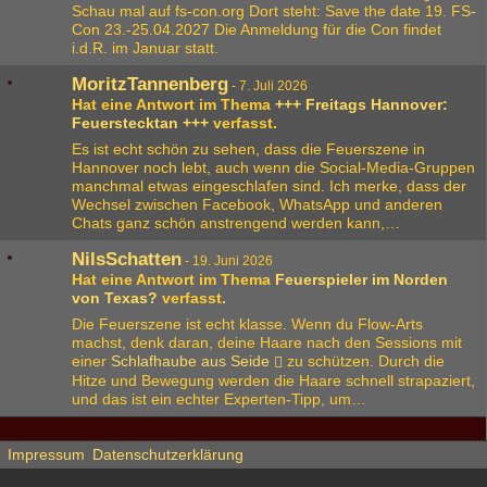
Schau mal auf fs-con.org Dort steht: Save the date 19. FS-
Con 23.-25.04.2027 Die Anmeldung für die Con findet
i.d.R. im Januar statt.
MoritzTannenberg
-
7. Juli 2026
Hat eine Antwort im Thema
+++ Freitags Hannover:
Feuerstecktan +++
verfasst.
Es ist echt schön zu sehen, dass die Feuerszene in
Hannover noch lebt, auch wenn die Social-Media-Gruppen
manchmal etwas eingeschlafen sind. Ich merke, dass der
Wechsel zwischen Facebook, WhatsApp und anderen
Chats ganz schön anstrengend werden kann,…
NilsSchatten
-
19. Juni 2026
Hat eine Antwort im Thema
Feuerspieler im Norden
von Texas?
verfasst.
Die Feuerszene ist echt klasse. Wenn du Flow-Arts
machst, denk daran, deine Haare nach den Sessions mit
einer
Schlafhaube aus Seide
zu schützen. Durch die
Hitze und Bewegung werden die Haare schnell strapaziert,
und das ist ein echter Experten-Tipp, um…
Impressum
Datenschutzerklärung