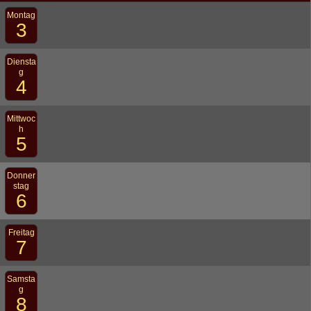
Montag
3
Diensta
g
4
Mittwoc
h
5
Donner
stag
6
Freitag
7
Samsta
g
8