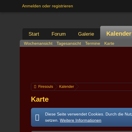
Anmelden oder registrieren
Kalender
Start
Forum
Galerie
Wochenansicht
Tagesansicht
Termine
Karte
Firesouls
Kalender
Karte
Diese Seite verwendet Cookies. Durch die Nutz
setzen.
Weitere Informationen