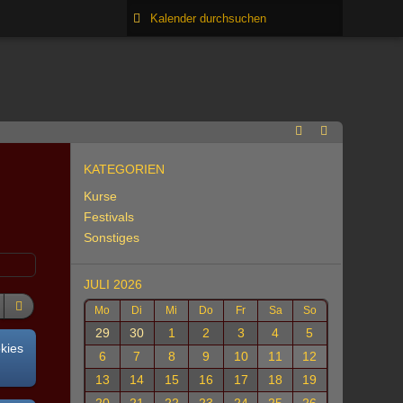
KATEGORIEN
Kurse
Festivals
Sonstiges
JULI 2026
Mo
Di
Mi
Do
Fr
Sa
So
29
30
1
2
3
4
5
okies
6
7
8
9
10
11
12
13
14
15
16
17
18
19