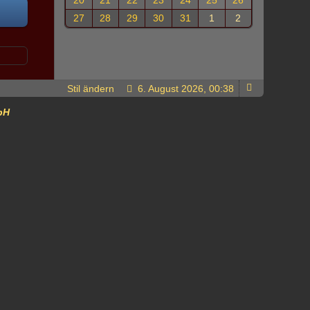
20
21
22
23
24
25
26
27
28
29
30
31
1
2
Stil ändern
6. August 2026, 00:38
bH