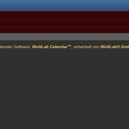
lender-Software:
WoltLab Calendar™
, entwickelt von
WoltLab® Gm