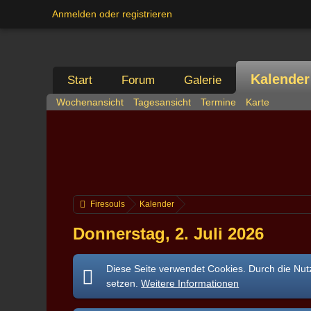
Anmelden oder registrieren
Kalender
Start
Forum
Galerie
Wochenansicht
Tagesansicht
Termine
Karte
Firesouls
Kalender
Donnerstag, 2. Juli 2026
Diese Seite verwendet Cookies. Durch die Nutz
setzen.
Weitere Informationen